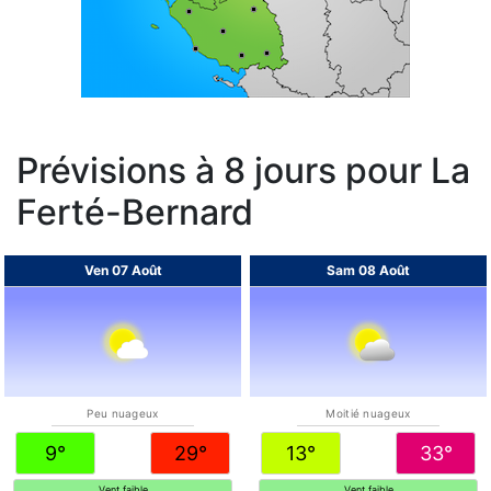
Prévisions à 8 jours pour La
Ferté-Bernard
Ven 07 Août
Sam 08 Août
Peu nuageux
Moitié nuageux
9°
29°
13°
33°
Vent faible
Vent faible