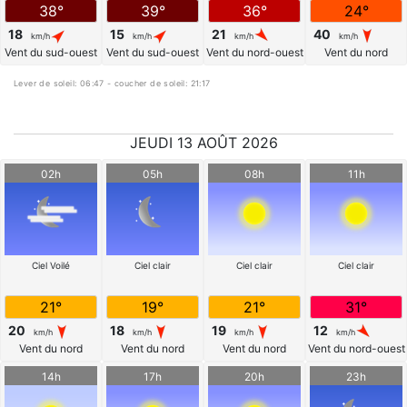
38°
39°
36°
24°
18
15
21
40
km/h
km/h
km/h
km/h
Vent du sud-ouest
Vent du sud-ouest
Vent du nord-ouest
Vent du nord
Lever de soleil: 06:47 - coucher de soleil: 21:17
JEUDI 13 AOÛT 2026
02h
05h
08h
11h
Ciel Voilé
Ciel clair
Ciel clair
Ciel clair
21°
19°
21°
31°
20
18
19
12
km/h
km/h
km/h
km/h
Vent du nord
Vent du nord
Vent du nord
Vent du nord-ouest
14h
17h
20h
23h