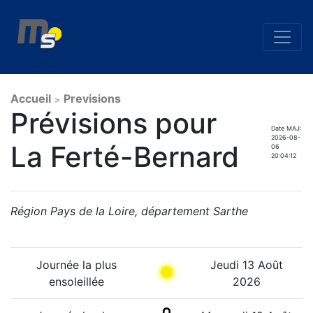
Accueil
Previsions
>
Prévisions pour
Date MAJ:
2026-08-
La Ferté-Bernard
06
20:04:12
Région Pays de la Loire, département Sarthe
Journée la plus
Jeudi 13 Août
ensoleillée
2026