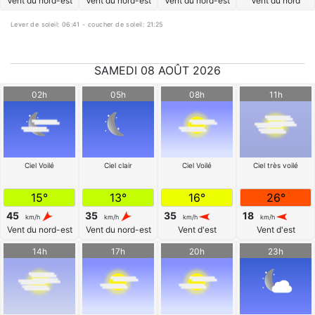
Vent du nord-est
Vent du nord-est
Vent du nord-est
Vent du nord
Lever de soleil: 06:41 - coucher de soleil: 21:25
SAMEDI 08 AOÛT 2026
02h
05h
08h
11h
Ciel Voilé
Ciel clair
Ciel Voilé
Ciel très voilé
15°
13°
16°
26°
45
35
35
18
km/h
km/h
km/h
km/h
Vent du nord-est
Vent du nord-est
Vent d'est
Vent d'est
14h
17h
20h
23h