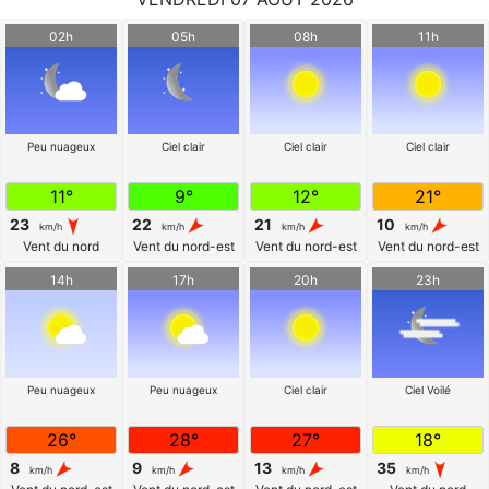
02h
05h
08h
11h
Peu nuageux
Ciel clair
Ciel clair
Ciel clair
11°
9°
12°
21°
23
22
21
10
km/h
km/h
km/h
km/h
Vent du nord
Vent du nord-est
Vent du nord-est
Vent du nord-est
14h
17h
20h
23h
Peu nuageux
Peu nuageux
Ciel clair
Ciel Voilé
26°
28°
27°
18°
8
9
13
35
km/h
km/h
km/h
km/h