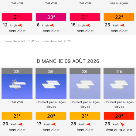
Ciel voilé
Ciel Voilé
Ciel Voilé
Peu nuageux
31°
33°
31°
22°
12
6
15
25
km/h
km/h
km/h
km/h
Vent d'est
Vent d'est
Vent d'est
Vent d'est
Lever de soleil: 06:42 - coucher de soleil: 21:23
DIMANCHE 09 AOÛT 2026
02h
05h
08h
11h
Ciel Voilé
Couvert par nuages
Couvert par nuages
Couvert par nuages
eleves
eleves
eleves
21°
20°
21°
28°
26
17
28
25
km/h
km/h
km/h
km/h
Vent d'est
Vent d'est
Vent d'est
Vent du sud-est