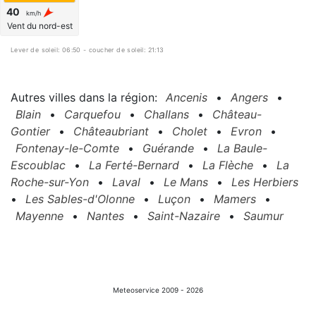
40
km/h
Vent du nord-est
Lever de soleil: 06:50 - coucher de soleil: 21:13
Autres villes dans la région:
Ancenis
•
Angers
•
Blain
•
Carquefou
•
Challans
•
Château-
Gontier
•
Châteaubriant
•
Cholet
•
Evron
•
Fontenay-le-Comte
•
Guérande
•
La Baule-
Escoublac
•
La Ferté-Bernard
•
La Flèche
•
La
Roche-sur-Yon
•
Laval
•
Le Mans
•
Les Herbiers
•
Les Sables-d'Olonne
•
Luçon
•
Mamers
•
Mayenne
•
Nantes
•
Saint-Nazaire
•
Saumur
Meteoservice 2009 - 2026