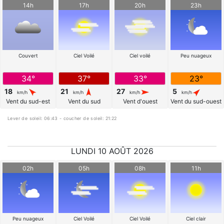
14h
17h
20h
23h
Couvert
Ciel Voilé
Ciel voilé
Peu nuageux
34°
37°
33°
23°
18
21
27
5
km/h
km/h
km/h
km/h
Vent du sud-est
Vent du sud
Vent d'ouest
Vent du sud-ouest
Lever de soleil: 06:43 - coucher de soleil: 21:22
LUNDI 10 AOÛT 2026
02h
05h
08h
11h
Peu nuageux
Ciel Voilé
Ciel Voilé
Ciel clair