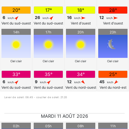
20°
17°
18°
28°
6
26
16
12
km/h
km/h
km/h
km/h
Vent du sud-ouest
Vent du sud-ouest
Vent d'ouest
Vent d'ouest
14h
17h
20h
23h
Ciel clair
Ciel clair
Ciel clair
Ciel clair
33°
35°
34°
25°
6
9
12
45
km/h
km/h
km/h
km/h
Vent du sud-ouest
Vent du sud-ouest
Vent du nord-ouest
Vent du nord-est
Lever de soleil: 06:45 - coucher de soleil: 21:20
MARDI 11 AOÛT 2026
02h
05h
08h
11h