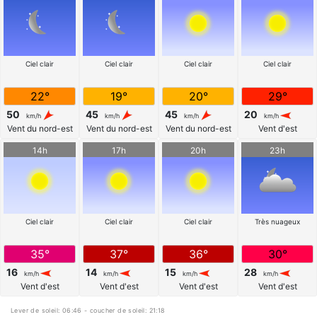
Ciel clair
Ciel clair
Ciel clair
Ciel clair
22°
19°
20°
29°
50
45
45
20
km/h
km/h
km/h
km/h
Vent du nord-est
Vent du nord-est
Vent du nord-est
Vent d'est
14h
17h
20h
23h
Ciel clair
Ciel clair
Ciel clair
Très nuageux
35°
37°
36°
30°
16
14
15
28
km/h
km/h
km/h
km/h
Vent d'est
Vent d'est
Vent d'est
Vent d'est
Lever de soleil: 06:46 - coucher de soleil: 21:18