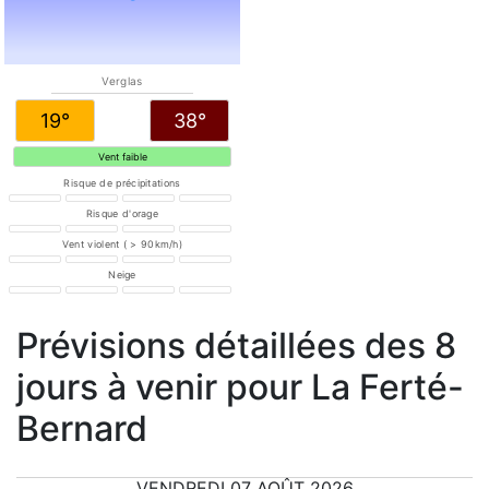
Verglas
19°
38°
Vent faible
Risque de précipitations
Risque d'orage
Vent violent ( > 90km/h)
Neige
Prévisions détaillées des 8
jours à venir pour La Ferté-
Bernard
VENDREDI 07 AOÛT 2026