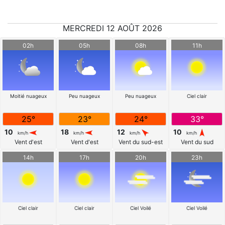
MERCREDI 12 AOÛT 2026
02h
05h
08h
11h
Moitié nuageux
Peu nuageux
Peu nuageux
Ciel clair
25°
23°
24°
33°
10
18
12
10
km/h
km/h
km/h
km/h
Vent d'est
Vent d'est
Vent du sud-est
Vent du sud
14h
17h
20h
23h
Ciel clair
Ciel clair
Ciel Voilé
Ciel Voilé