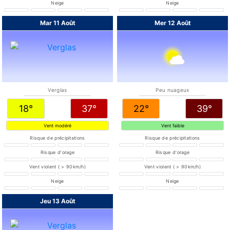
Neige
Neige
Mar 11 Août
Mer 12 Août
Verglas
Peu nuageux
18°
37°
22°
39°
Vent modéré
Vent faible
Risque de précipitations
Risque de précipitations
Risque d'orage
Risque d'orage
Vent violent ( > 90km/h)
Vent violent ( > 90km/h)
Neige
Neige
Jeu 13 Août