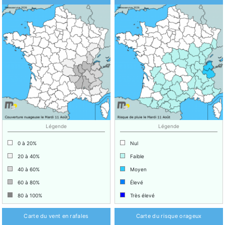
Légende
Légende
0 à 20%
Nul
20 à 40%
Faible
40 à 60%
Moyen
60 à 80%
Élevé
80 à 100%
Très élevé
Carte du vent en rafales
Carte du risque orageux