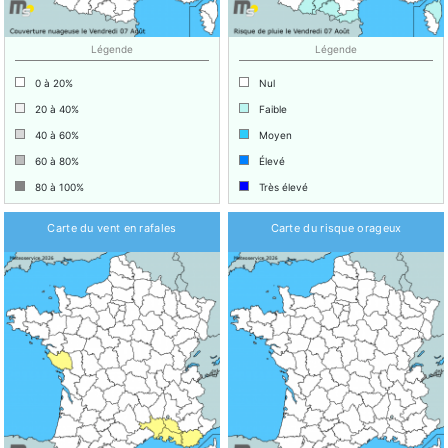
Légende
Légende
0 à 20%
Nul
20 à 40%
Faible
40 à 60%
Moyen
60 à 80%
Élevé
80 à 100%
Très élevé
Carte du vent en rafales
Carte du risque orageux