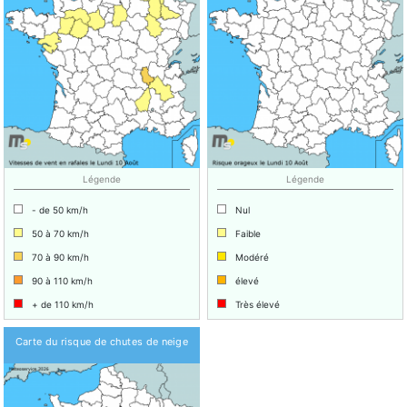
Légende
Légende
- de 50 km/h
Nul
50 à 70 km/h
Faible
70 à 90 km/h
Modéré
90 à 110 km/h
élevé
+ de 110 km/h
Très élevé
Carte du risque de chutes de neige