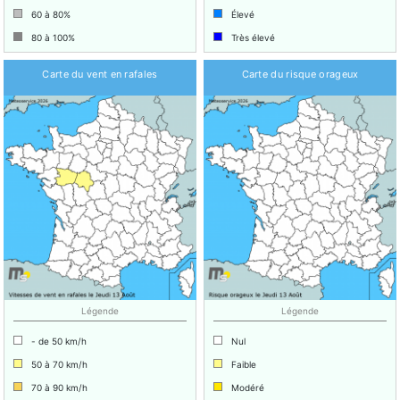
60 à 80%
Élevé
80 à 100%
Très élevé
Carte du vent en rafales
Carte du risque orageux
Légende
Légende
- de 50 km/h
Nul
50 à 70 km/h
Faible
70 à 90 km/h
Modéré