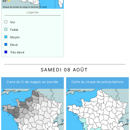
Légende
Nul
Faible
Moyen
Élevé
Très élevé
SAMEDI 08 AOÛT
Carte du % de nuages en journée
Carte du risque de précipitations