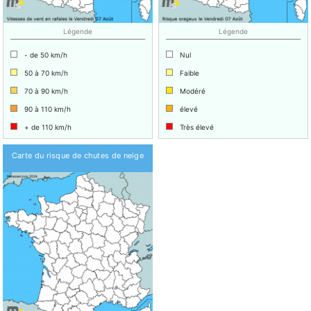
Légende
Légende
- de 50 km/h
Nul
50 à 70 km/h
Faible
70 à 90 km/h
Modéré
90 à 110 km/h
élevé
+ de 110 km/h
Très élevé
Carte du risque de chutes de neige