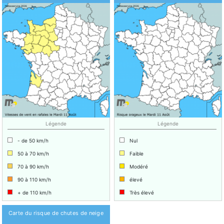
Légende
Légende
- de 50 km/h
Nul
50 à 70 km/h
Faible
70 à 90 km/h
Modéré
90 à 110 km/h
élevé
+ de 110 km/h
Très élevé
Carte du risque de chutes de neige