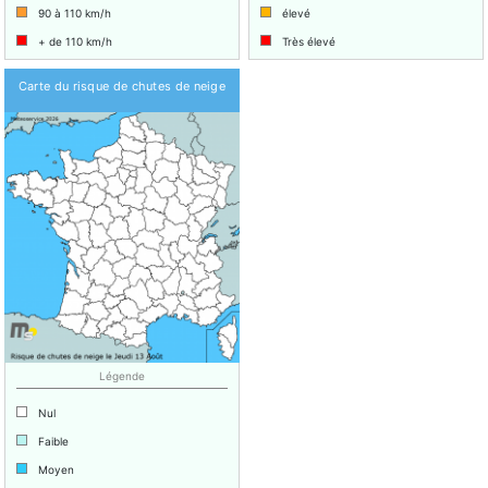
90 à 110 km/h
élevé
+ de 110 km/h
Très élevé
Carte du risque de chutes de neige
Légende
Nul
Faible
Moyen