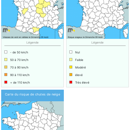
Légende
Légende
- de 50 km/h
Nul
50 à 70 km/h
Faible
70 à 90 km/h
Modéré
90 à 110 km/h
élevé
+ de 110 km/h
Très élevé
Carte du risque de chutes de neige