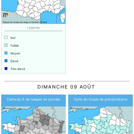
Légende
Nul
Faible
Moyen
Élevé
Très élevé
DIMANCHE 09 AOÛT
Carte du % de nuages en journée
Carte du risque de précipitations