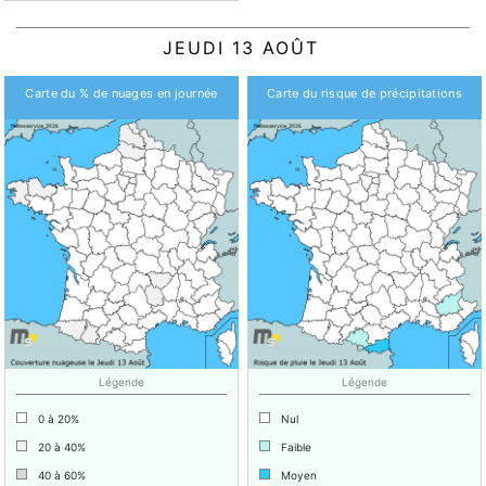
JEUDI 13 AOÛT
Carte du % de nuages en journée
Carte du risque de précipitations
Légende
Légende
0 à 20%
Nul
20 à 40%
Faible
40 à 60%
Moyen