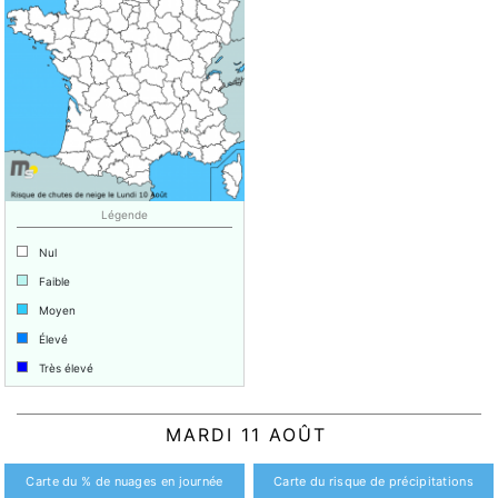
Légende
Nul
Faible
Moyen
Élevé
Très élevé
MARDI 11 AOÛT
Carte du % de nuages en journée
Carte du risque de précipitations