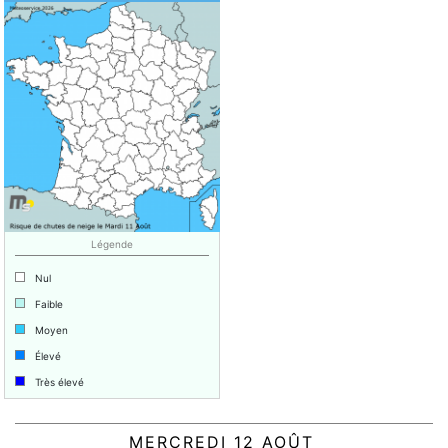
Légende
Nul
Faible
Moyen
Élevé
Très élevé
MERCREDI 12 AOÛT