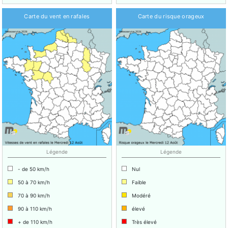
Carte du vent en rafales
Carte du risque orageux
Légende
Légende
- de 50 km/h
Nul
50 à 70 km/h
Faible
70 à 90 km/h
Modéré
90 à 110 km/h
élevé
+ de 110 km/h
Très élevé