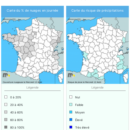
Carte du % de nuages en journée
Carte du risque de précipitations
Légende
Légende
0 à 20%
Nul
20 à 40%
Faible
40 à 60%
Moyen
60 à 80%
Élevé
80 à 100%
Très élevé