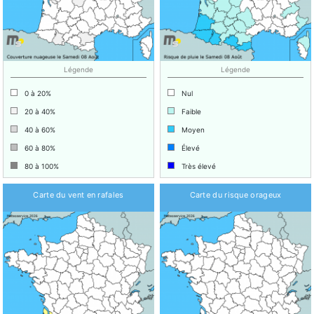
Légende
Légende
0 à 20%
Nul
20 à 40%
Faible
40 à 60%
Moyen
60 à 80%
Élevé
80 à 100%
Très élevé
Carte du vent en rafales
Carte du risque orageux