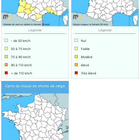
Légende
Légende
- de 50 km/h
Nul
50 à 70 km/h
Faible
70 à 90 km/h
Modéré
90 à 110 km/h
élevé
+ de 110 km/h
Très élevé
Carte du risque de chutes de neige