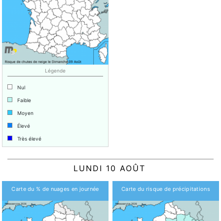
Légende
Nul
Faible
Moyen
Élevé
Très élevé
LUNDI 10 AOÛT
Carte du % de nuages en journée
Carte du risque de précipitations