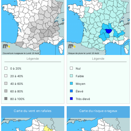
Légende
Légende
0 à 20%
Nul
20 à 40%
Faible
40 à 60%
Moyen
60 à 80%
Élevé
80 à 100%
Très élevé
Carte du vent en rafales
Carte du risque orageux