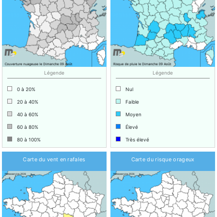
Légende
Légende
0 à 20%
Nul
20 à 40%
Faible
40 à 60%
Moyen
60 à 80%
Élevé
80 à 100%
Très élevé
Carte du vent en rafales
Carte du risque orageux