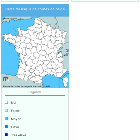
Carte du risque de chutes de neige
Légende
Nul
Faible
Moyen
Élevé
Très élevé