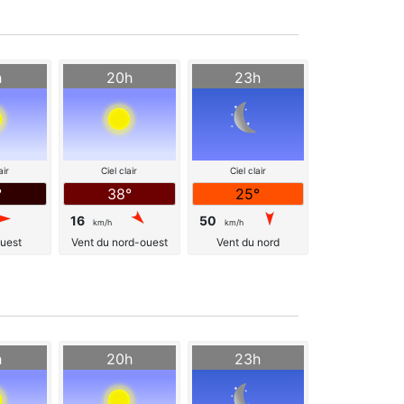
h
20h
23h
air
Ciel clair
Ciel clair
°
38°
25°
16
50
km/h
km/h
ouest
Vent du nord-ouest
Vent du nord
h
20h
23h