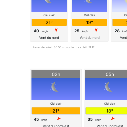
Ciel clair
Ciel clair
Ci
21°
19°
40
25
28
km/h
km/h
km/
Vent du nord
Vent du nord
Vent
Lever de soleil: 06:50 - coucher de soleil: 21:12
02h
05h
Ciel clair
Ciel clair
21°
18°
45
35
km/h
km/h
Vent du nord-est
Vent du nord-est