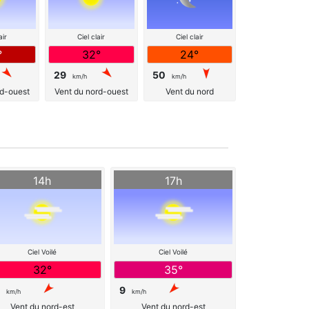
air
Ciel clair
Ciel clair
°
32°
24°
29
50
km/h
km/h
rd-ouest
Vent du nord-ouest
Vent du nord
14h
17h
Ciel Voilé
Ciel Voilé
32°
35°
9
km/h
km/h
Vent du nord-est
Vent du nord-est