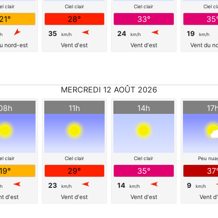
el clair
Ciel clair
Ciel clair
Ciel cl
21°
28°
33°
35
35
24
19
h
km/h
km/h
km/h
u nord-est
Vent d'est
Vent d'est
Vent du n
MERCREDI 12 AOÛT 2026
08h
11h
14h
17
el clair
Ciel clair
Ciel clair
Peu nua
19°
29°
35°
37
23
14
9
h
km/h
km/h
km/h
t d'est
Vent d'est
Vent d'est
Vent d