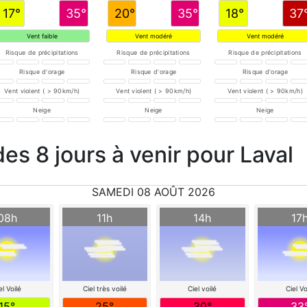
17°
35°
20°
35°
18°
37
Vent faible
Vent modéré
Vent modéré
Risque de précipitations
Risque de précipitations
Risque de précipitations
Risque d'orage
Risque d'orage
Risque d'orage
Vent violent ( > 90km/h)
Vent violent ( > 90km/h)
Vent violent ( > 90km/h)
Neige
Neige
Neige
des 8 jours à venir pour Laval
SAMEDI 08 AOÛT 2026
08h
11h
14h
17
el Voilé
Ciel très voilé
Ciel voilé
Ciel Vo
15°
25°
30°
33