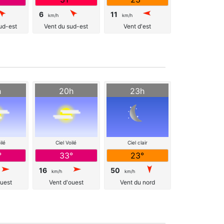
6
11
km/h
km/h
ud-est
Vent du sud-est
Vent d'est
h
20h
23h
ilé
Ciel Voilé
Ciel clair
°
33°
23°
16
50
km/h
km/h
ouest
Vent d'ouest
Vent du nord