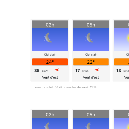
02h
05h
Ciel clair
Ciel clair
Ci
24°
22°
35
17
13
km/h
km/h
km/
Vent d'est
Vent d'est
Ven
Lever de soleil: 06:49 - coucher de soleil: 21:14
02h
05h