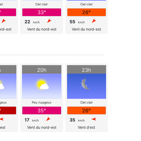
air
Ciel clair
Ciel clair
°
33°
26°
22
55
km/h
km/h
ord-est
Vent du nord-est
Vent du nord-est
h
20h
23h
geux
Peu nuageux
Ciel clair
°
35°
26°
17
35
km/h
km/h
'est
Vent du nord-est
Vent d'est