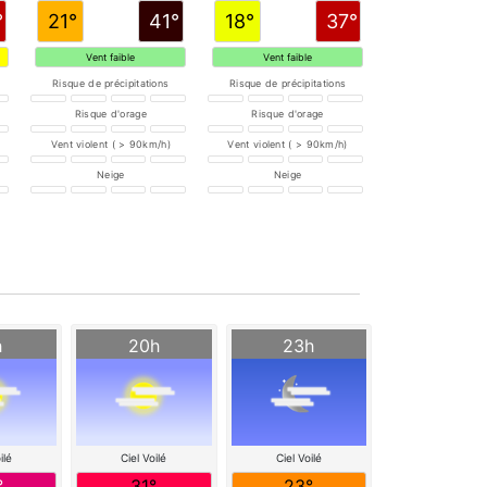
°
21°
41°
18°
37°
Vent faible
Vent faible
Risque de précipitations
Risque de précipitations
Risque d'orage
Risque d'orage
Vent violent ( > 90km/h)
Vent violent ( > 90km/h)
Neige
Neige
h
20h
23h
ilé
Ciel Voilé
Ciel Voilé
°
31°
23°