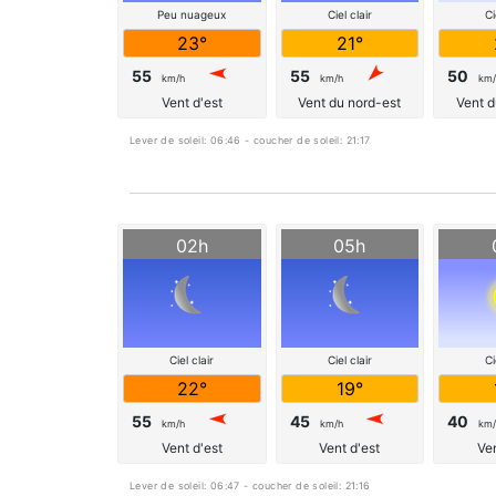
Peu nuageux
Ciel clair
Ci
23°
21°
55
55
50
km/h
km/h
km/
Vent d'est
Vent du nord-est
Vent d
Lever de soleil: 06:46 - coucher de soleil: 21:17
02h
05h
Ciel clair
Ciel clair
Ci
22°
19°
55
45
40
km/h
km/h
km/
Vent d'est
Vent d'est
Ven
Lever de soleil: 06:47 - coucher de soleil: 21:16