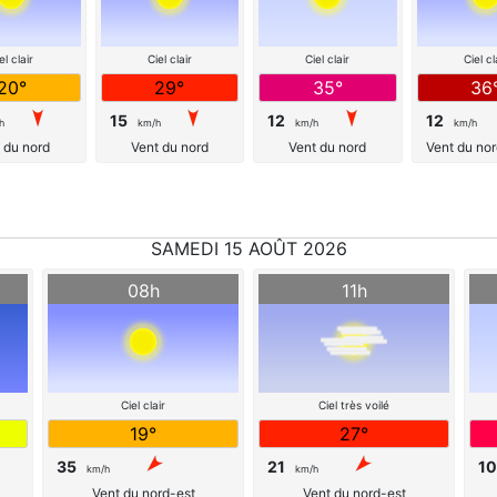
el clair
Ciel clair
Ciel clair
Ciel cl
20°
29°
35°
36
15
12
12
h
km/h
km/h
km/h
 du nord
Vent du nord
Vent du nord
Vent du no
SAMEDI 15 AOÛT 2026
08h
11h
Ciel clair
Ciel très voilé
19°
27°
35
21
10
km/h
km/h
Vent du nord-est
Vent du nord-est