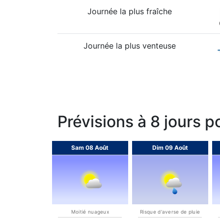
Journée la plus fraîche
Journée la plus venteuse
Prévisions à 8 jours p
Sam 08 Août
Dim 09 Août
Moitié nuageux
Risque d'averse de pluie