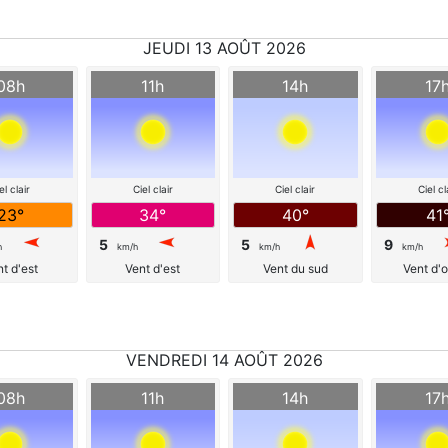
JEUDI 13 AOÛT 2026
08h
11h
14h
17
el clair
Ciel clair
Ciel clair
Ciel cl
23°
34°
40°
41
5
5
9
h
km/h
km/h
km/h
t d'est
Vent d'est
Vent du sud
Vent d'
VENDREDI 14 AOÛT 2026
08h
11h
14h
17