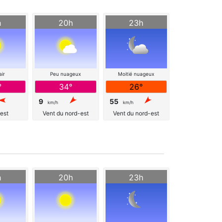
h
20h
23h
air
Peu nuageux
Moitié nuageux
°
34°
26°
9
55
km/h
km/h
'est
Vent du nord-est
Vent du nord-est
h
20h
23h