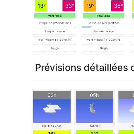
13°
33°
19°
35°
Vent faible
Vent faible
Risque de précipitations
Risque de précipitations
Risque d'orage
Risque d'orage
Vent violent ( > 90km/h)
Vent violent ( > 90km/h)
Neige
Neige
Prévisions détaillées 
02h
05h
Ciel très voilé
Ciel clair
Ci
16°
14°