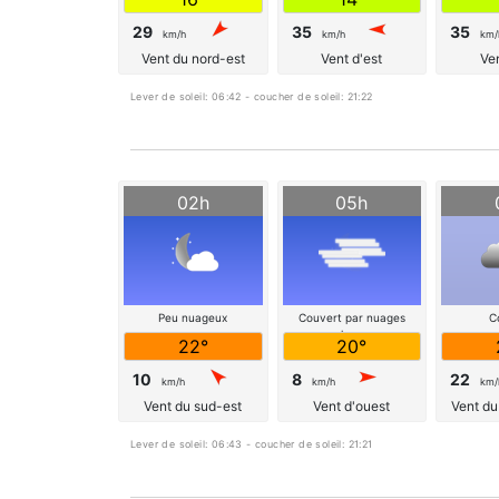
29
35
35
km/h
km/h
km/
Vent du nord-est
Vent d'est
Ven
Lever de soleil: 06:42 - coucher de soleil: 21:22
02h
05h
Peu nuageux
Couvert par nuages
C
eleves
22°
20°
10
8
22
km/h
km/h
km/
Vent du sud-est
Vent d'ouest
Vent du
Lever de soleil: 06:43 - coucher de soleil: 21:21