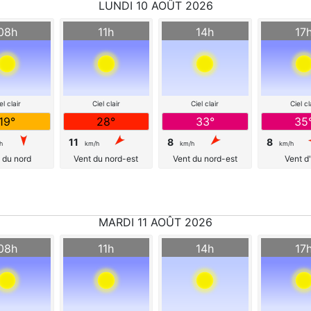
LUNDI 10 AOÛT 2026
08h
11h
14h
17
el clair
Ciel clair
Ciel clair
Ciel cl
19°
28°
33°
35
11
8
8
h
km/h
km/h
km/h
 du nord
Vent du nord-est
Vent du nord-est
Vent d
MARDI 11 AOÛT 2026
08h
11h
14h
17