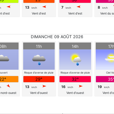
13
7
8
h
km/h
km/h
km/h
t d'est
Vent d'est
Vent d'est
Vent du s
DIMANCHE 09 AOÛT 2026
08h
11h
14h
17
ouvert
Risque d'averse de pluie
Risque d'averse de pluie
Ciel Vo
22°
29°
32°
35
13
16
19
h
km/h
km/h
km/h
 nord-ouest
Vent d'ouest
Vent d'ouest
Vent d'