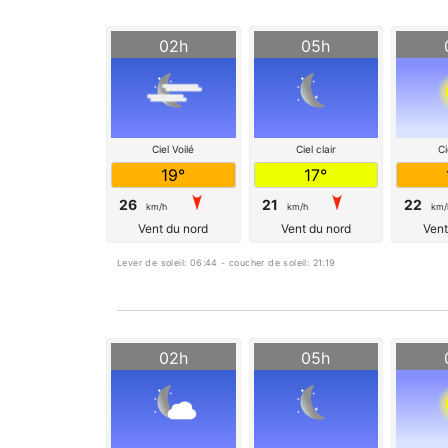
02h
05h
Ciel Voilé
Ciel clair
Ci
19°
17°
26
21
22
km/h
km/h
km/
Vent du nord
Vent du nord
Vent
Lever de soleil: 06:44 - coucher de soleil: 21:19
02h
05h