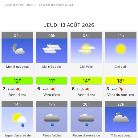
Lever de soleil: 06:33 - coucher de soleil: 20:43
JEUDI 13 AOÛT 2026
02h
05h
08h
11h
Moitié nuageux
Ciel très voilé
Ciel Voilé
Ciel clair
12°
11°
14°
18°
7
6
6
3
km/h
km/h
km/h
km/h
Vent d'est
Vent d'est
Vent d'est
Vent du sud-est
14h
17h
20h
23h
risque d'averse de
Pluies faibles
Risque d'averse de
Très nuageux