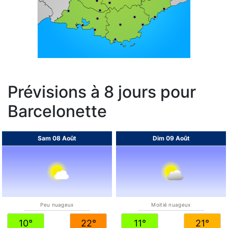
Prévisions à 8 jours pour
Barcelonette
Sam 08 Août
Dim 09 Août
Peu nuageux
Moitié nuageux
10°
22°
11°
21°