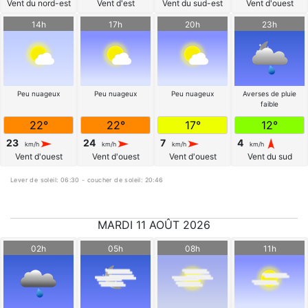
Vent du nord-est
Vent d'est
Vent du sud-est
Vent d'ouest
14h
17h
20h
23h
Peu nuageux
Peu nuageux
Peu nuageux
Averses de pluie
faible
22°
22°
17°
12°
23
24
7
4
km/h
km/h
km/h
km/h
Vent d'ouest
Vent d'ouest
Vent d'ouest
Vent du sud
Lever de soleil: 06:30 - coucher de soleil: 20:46
MARDI 11 AOÛT 2026
02h
05h
08h
11h