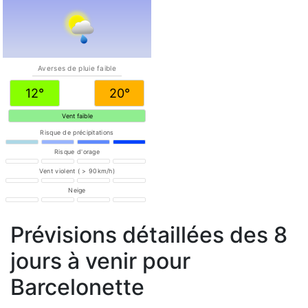
Averses de pluie faible
12°
20°
Vent faible
Risque de précipitations
Risque d'orage
Vent violent ( > 90km/h)
Neige
Prévisions détaillées des 8
jours à venir pour
Barcelonette