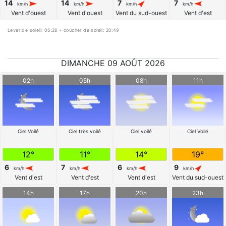
14
14
7
7
km/h
km/h
km/h
km/h
Vent d'ouest
Vent d'ouest
Vent du sud-ouest
Vent d'est
Lever de soleil: 06:28 - coucher de soleil: 20:49
DIMANCHE 09 AOÛT 2026
02h
05h
08h
11h
Ciel Voilé
Ciel très voilé
Ciel voilé
Ciel Voilé
12°
11°
14°
19°
6
7
6
9
km/h
km/h
km/h
km/h
Vent d'est
Vent d'est
Vent d'est
Vent du sud-ouest
14h
17h
20h
23h