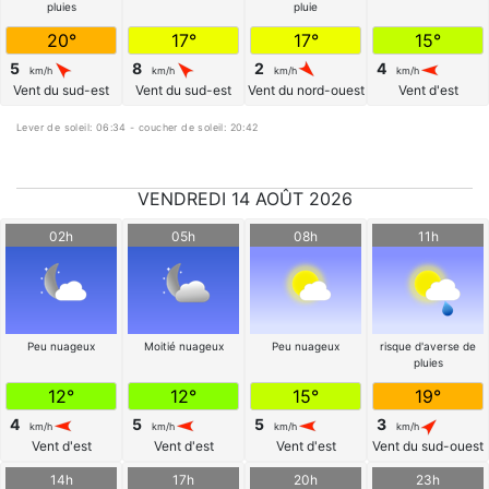
pluies
pluie
20°
17°
17°
15°
5
8
2
4
km/h
km/h
km/h
km/h
Vent du sud-est
Vent du sud-est
Vent du nord-ouest
Vent d'est
Lever de soleil: 06:34 - coucher de soleil: 20:42
VENDREDI 14 AOÛT 2026
02h
05h
08h
11h
Peu nuageux
Moitié nuageux
Peu nuageux
risque d'averse de
pluies
12°
12°
15°
19°
4
5
5
3
km/h
km/h
km/h
km/h
Vent d'est
Vent d'est
Vent d'est
Vent du sud-ouest
14h
17h
20h
23h