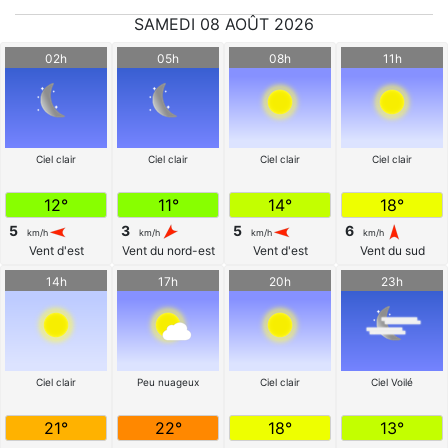
SAMEDI 08 AOÛT 2026
02h
05h
08h
11h
Ciel clair
Ciel clair
Ciel clair
Ciel clair
12°
11°
14°
18°
5
3
5
6
km/h
km/h
km/h
km/h
Vent d'est
Vent du nord-est
Vent d'est
Vent du sud
14h
17h
20h
23h
Ciel clair
Peu nuageux
Ciel clair
Ciel Voilé
21°
22°
18°
13°