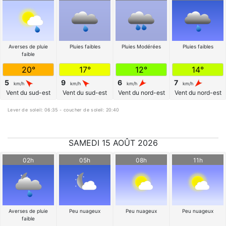
Averses de pluie
Pluies faibles
Pluies Modérées
Pluies faibles
faible
20°
17°
12°
14°
5
9
6
7
km/h
km/h
km/h
km/h
Vent du sud-est
Vent du sud-est
Vent du nord-est
Vent du nord-est
Lever de soleil: 06:35 - coucher de soleil: 20:40
SAMEDI 15 AOÛT 2026
02h
05h
08h
11h
Averses de pluie
Peu nuageux
Peu nuageux
Peu nuageux
faible