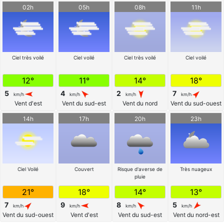
02h
05h
08h
11h
Ciel très voilé
Ciel voilé
Ciel très voilé
Ciel voilé
12°
11°
14°
18°
5
4
2
7
km/h
km/h
km/h
km/h
Vent d'est
Vent du sud-est
Vent du nord
Vent du sud-ouest
14h
17h
20h
23h
Ciel Voilé
Couvert
Risque d'averse de
Très nuageux
pluie
21°
18°
14°
13°
7
9
8
5
km/h
km/h
km/h
km/h
Vent du sud-ouest
Vent d'est
Vent du sud-est
Vent du nord-est