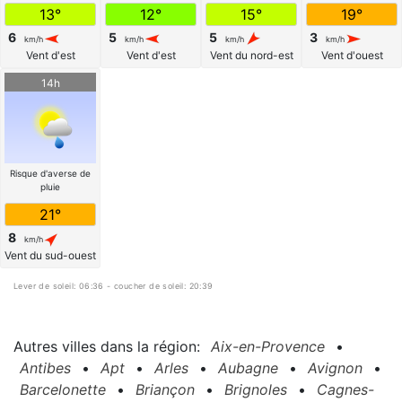
13°
12°
15°
19°
6
5
5
3
km/h
km/h
km/h
km/h
Vent d'est
Vent d'est
Vent du nord-est
Vent d'ouest
14h
Risque d'averse de
pluie
21°
8
km/h
Vent du sud-ouest
Lever de soleil: 06:36 - coucher de soleil: 20:39
Autres villes dans la région:
Aix-en-Provence
•
Antibes
•
Apt
•
Arles
•
Aubagne
•
Avignon
•
Barcelonette
•
Briançon
•
Brignoles
•
Cagnes-