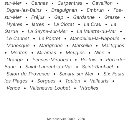
sur-Mer
•
Cannes
•
Carpentras
•
Cavaillon
•
Digne-les-Bains
•
Draguignan
•
Embrun
•
Fos-
sur-Mer
•
Fréjus
•
Gap
•
Gardanne
•
Grasse
•
Hyères
•
Istres
•
La Ciotat
•
La Crau
•
La
Garde
•
La Seyne-sur-Mer
•
La Valette-du-Var
•
Le Cannet
•
Le Pontet
•
Mandelieu-la-Napoule
•
Manosque
•
Marignane
•
Marseille
•
Martigues
•
Menton
•
Miramas
•
Mougins
•
Nice
•
Orange
•
Pennes-Mirabeau
•
Pertuis
•
Port-de-
Bouc
•
Saint-Laurent-du-Var
•
Saint-Raphaël
•
Salon-de-Provence
•
Sanary-sur-Mer
•
Six-Fours-
les-Plages
•
Sorgues
•
Toulon
•
Vallauris
•
Vence
•
Villeneuve-Loubet
•
Vitrolles
Meteoservice 2009 - 2026