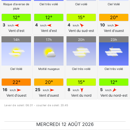
Risque d'averse de
Ciel très voilé
Ciel voilé
Ciel Voilé
pluie
12°
12°
15°
20°
3
4
4
10
km/h
km/h
km/h
km/h
Vent d'est
Vent d'est
Vent du sud-est
Vent d'ouest
14h
17h
20h
23h
Ciel Voilé
Moitié nuageux
Ciel très voilé
Ciel très voilé
22°
20°
15°
12°
16
25
8
5
km/h
km/h
km/h
km/h
Vent d'ouest
Vent d'ouest
Vent du nord
Vent du nord-est
Lever de soleil: 06:31 - coucher de soleil: 20:45
MERCREDI 12 AOÛT 2026