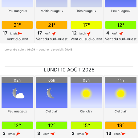
Peu nuageux
Moitié nuageux
Très nuageux
Peu nuageux
21°
21°
17°
12°
17
17
12
4
km/h
km/h
km/h
km/h
Vent d'ouest
Vent du sud-ouest
Vent du sud-ouest
Vent du sud-ouest
Lever de soleil: 06:29 - coucher de soleil: 20:48
LUNDI 10 AOÛT 2026
02h
05h
08h
11h
Peu nuageux
Ciel clair
Ciel clair
Ciel clair
12°
12°
15°
19°
3
3
2
13
km/h
km/h
km/h
km/h