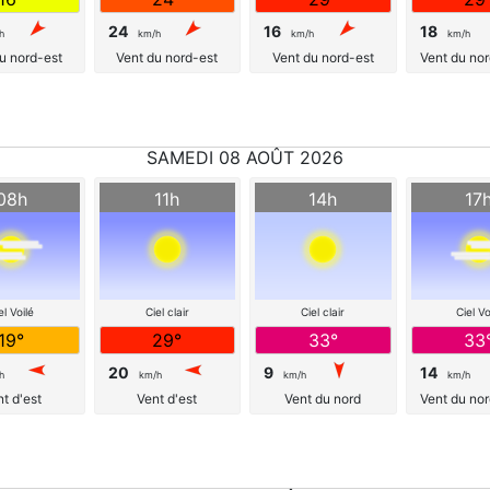
24
16
18
h
km/h
km/h
km/h
u nord-est
Vent du nord-est
Vent du nord-est
Vent du no
SAMEDI 08 AOÛT 2026
08h
11h
14h
17
el Voilé
Ciel clair
Ciel clair
Ciel Vo
19°
29°
33°
33
20
9
14
h
km/h
km/h
km/h
t d'est
Vent d'est
Vent du nord
Vent du no