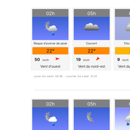
02h
05h
Risque d'averse de pluie
Couvert
Très
22°
22°
50
19
9
km/h
km/h
km/h
Vent d'ouest
Vent du nord-est
Vent d
Lever de soleil: 06:56 - coucher de soleil: 21:22
02h
05h