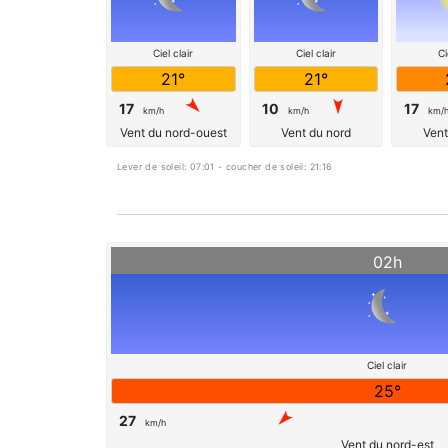
Ciel clair
Ciel clair
Ci
21°
21°
17
10
17
km/h
km/h
km/
Vent du nord-ouest
Vent du nord
Vent
Lever de soleil: 07:01 - coucher de soleil: 21:16
02h
Ciel clair
25°
27
km/h
Vent du nord-est