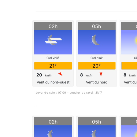
02h
05h
Ciel Voilé
Ciel clair
Ci
21°
20°
20
8
8
km/h
km/h
km/h
Vent du nord-ouest
Vent du nord
Vent du
Lever de soleil: 07:00 - coucher de soleil: 21:17
02h
05h