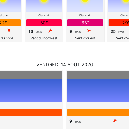
el clair
Ciel clair
Ciel clair
Ciel cl
22°
30°
33°
29
13
9
25
h
km/h
km/h
km/h
 du nord
Vent du nord-est
Vent d'ouest
Vent d'
VENDREDI 14 AOÛT 2026
9
km/h