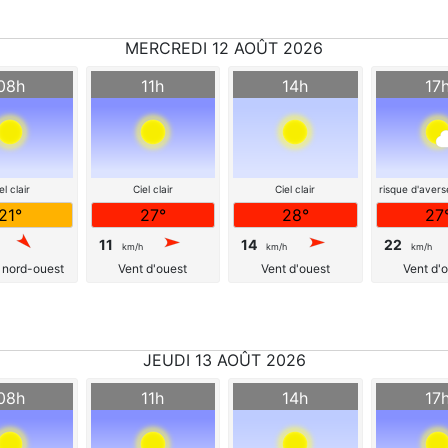
MERCREDI 12 AOÛT 2026
08h
11h
14h
17
el clair
Ciel clair
Ciel clair
risque d'avers
21°
27°
28°
27
11
14
22
km/h
km/h
km/h
 nord-ouest
Vent d'ouest
Vent d'ouest
Vent d'
JEUDI 13 AOÛT 2026
08h
11h
14h
17