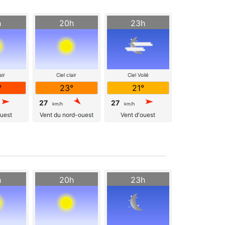
h
20h
23h
air
Ciel clair
Ciel Voilé
°
23°
21°
27
27
km/h
km/h
ouest
Vent du nord-ouest
Vent d'ouest
h
20h
23h