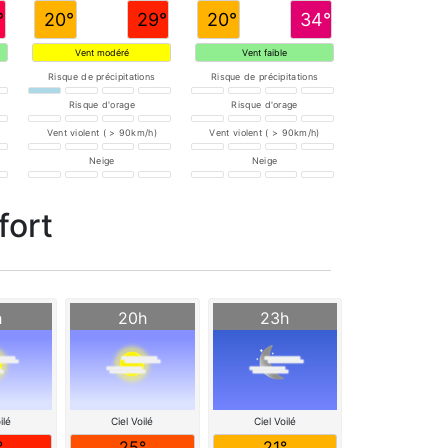
°
20°
29°
20°
34°
Vent modéré
Vent faible
Risque de précipitations
Risque de précipitations
Risque d'orage
Risque d'orage
Vent violent ( > 90km/h)
Vent violent ( > 90km/h)
Neige
Neige
fort
h
20h
23h
ilé
Ciel Voilé
Ciel Voilé
°
25°
21°