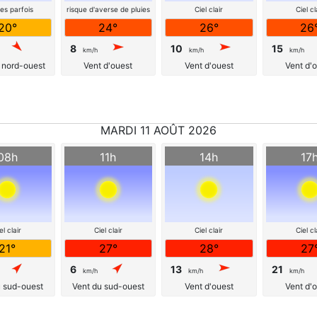
es parfois
risque d'averse de pluies
Ciel clair
Ciel cl
ageuses
20°
24°
26°
26
8
10
15
km/h
km/h
km/h
 nord-ouest
Vent d'ouest
Vent d'ouest
Vent d'
MARDI 11 AOÛT 2026
08h
11h
14h
17
el clair
Ciel clair
Ciel clair
Ciel cl
21°
27°
28°
27
6
13
21
km/h
km/h
km/h
u sud-ouest
Vent du sud-ouest
Vent d'ouest
Vent d'