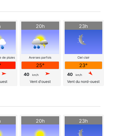
h
20h
23h
e de pluies
Averses parfois
Ciel clair
orageuses
°
25°
23°
40
40
km/h
km/h
ouest
Vent d'ouest
Vent du nord-ouest
h
20h
23h