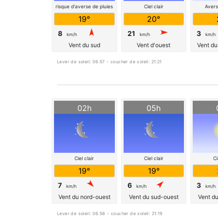
risque d'averse de pluies
Ciel clair
Avers
or
19°
20°
8
21
3
km/h
km/h
km/h
Vent du sud
Vent d'ouest
Vent du
Lever de soleil: 06:57 - coucher de soleil: 21:21
02h
05h
Ciel clair
Ciel clair
Ci
19°
19°
7
6
3
km/h
km/h
km/h
Vent du nord-ouest
Vent du sud-ouest
Vent d
Lever de soleil: 06:58 - coucher de soleil: 21:19