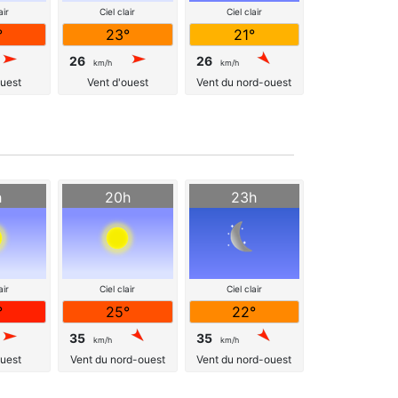
air
Ciel clair
Ciel clair
°
23°
21°
26
26
km/h
km/h
ouest
Vent d'ouest
Vent du nord-ouest
h
20h
23h
air
Ciel clair
Ciel clair
°
25°
22°
35
35
km/h
km/h
ouest
Vent du nord-ouest
Vent du nord-ouest