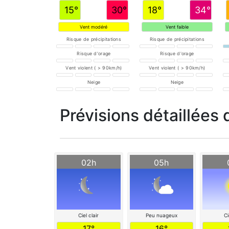
15°
30°
18°
34°
Vent modéré
Vent faible
Risque de précipitations
Risque de précipitations
Risque d'orage
Risque d'orage
Vent violent ( > 90km/h)
Vent violent ( > 90km/h)
Neige
Neige
Prévisions détaillées 
02h
05h
Ciel clair
Peu nuageux
Ci
17°
16°