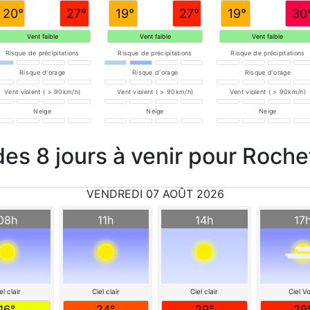
20°
27°
19°
27°
19°
30
Vent faible
Vent faible
Vent faible
Risque de précipitations
Risque de précipitations
Risque de précipitations
Risque d'orage
Risque d'orage
Risque d'orage
Vent violent ( > 90km/h)
Vent violent ( > 90km/h)
Vent violent ( > 90km/h)
Neige
Neige
Neige
des 8 jours à venir pour Roche
VENDREDI 07 AOÛT 2026
08h
11h
14h
17
el clair
Ciel clair
Ciel clair
Ciel Vo
16°
24°
29°
29