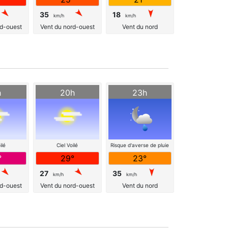
35
18
km/h
km/h
rd-ouest
Vent du nord-ouest
Vent du nord
h
20h
23h
ilé
Ciel Voilé
Risque d'averse de pluie
°
29°
23°
27
35
km/h
km/h
rd-ouest
Vent du nord-ouest
Vent du nord