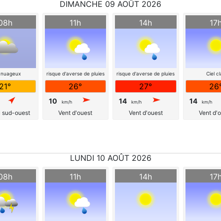
DIMANCHE 09 AOÛT 2026
08h
11h
14h
17
 nuageux
risque d'averse de pluies
risque d'averse de pluies
Ciel cl
21°
26°
27°
26
10
14
14
km/h
km/h
km/h
u sud-ouest
Vent d'ouest
Vent d'ouest
Vent d'
LUNDI 10 AOÛT 2026
08h
11h
14h
17